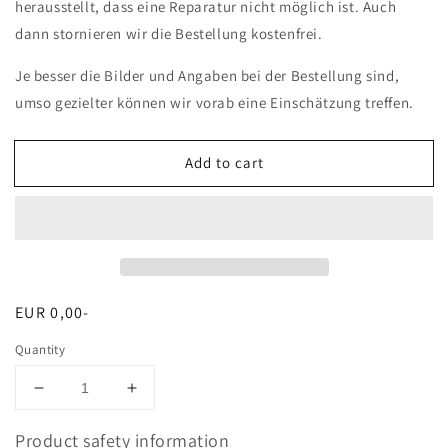
herausstellt, dass eine Reparatur nicht möglich ist. Auch
dann stornieren wir die Bestellung kostenfrei.
Je besser die Bilder und Angaben bei der Bestellung sind,
umso gezielter können wir vorab eine Einschätzung treffen.
Add to cart
Regular
EUR 0,00-
price
Quantity
Decrease
Increase
quantity
quantity
for
for
Product safety information