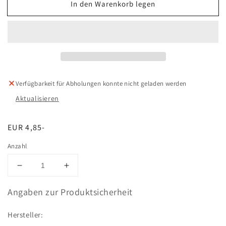
In den Warenkorb legen
Verfügbarkeit für Abholungen konnte nicht geladen werden
Aktualisieren
Normaler
EUR 4,85-
Preis
Anzahl
Verringere
Erhöhe
die
die
Menge
Menge
Angaben zur Produktsicherheit
für
für
T-
T-
Hersteller:
CLIP,8.2,GR1.1-
CLIP,8.2,GR1.1-