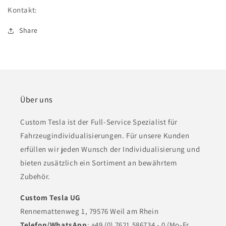
1.3,Multiple
1.3,Multiple
Kontakt:
Positions
Positions
(1902378-
(1902378-
Share
99-
99-
A)
A)
Über uns
Custom Tesla ist der Full-Service Spezialist für
Fahrzeugindividualisierungen. Für unsere Kunden
erfüllen wir jeden Wunsch der Individualisierung und
bieten zusätzlich ein Sortiment an bewährtem
Zubehör.
Custom Tesla UG
Rennemattenweg 1, 79576 Weil am Rhein
Telefon/WhatsApp
: +49 (0) 7621 586734 - 0 (Mo-Fr