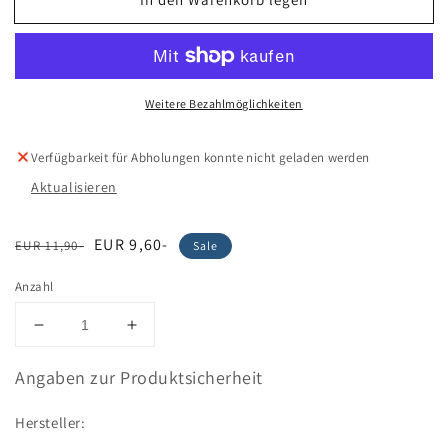
Weitere Bezahlmöglichkeiten
Verfügbarkeit für Abholungen konnte nicht geladen werden
Aktualisieren
Normaler
Verkaufspreis
EUR 9,60-
EUR 11,90-
Sale
Preis
Anzahl
Verringere
Erhöhe
die
die
Menge
Menge
Angaben zur Produktsicherheit
für
für
Schiebefach
Schiebefach
Hersteller:
für
für