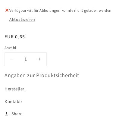
Verfügbarkeit für Abholungen konnte nicht geladen werden
Aktualisieren
Normaler
EUR 0,65-
Preis
Anzahl
Verringere
Erhöhe
die
die
Menge
Menge
Angaben zur Produktsicherheit
für
für
Push-
Push-
Hersteller:
Nut
Nut
(1110713-
(1110713-
Kontakt:
99-
99-
C)
C)
Share