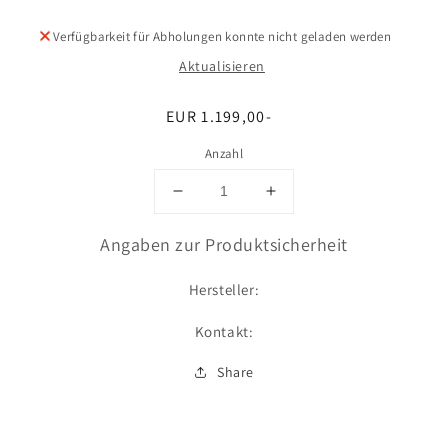
Verfügbarkeit für Abholungen konnte nicht geladen werden
Aktualisieren
Normaler
EUR 1.199,00-
Preis
Anzahl
Verringere
Erhöhe
die
die
Menge
Menge
Angaben zur Produktsicherheit
für
für
Montage
Montage
Hersteller:
Kontakt:
Share