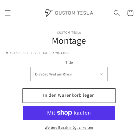
Direkt
zum
Inhalt
Warenko
oduktinformationen
CUSTOM TESLA
Montage
ringen
IM ZULAUF, LIEFERZEIT CA. 1-2 WOCHEN
Title
In den Warenkorb legen
Weitere Bezahlmöglichkeiten