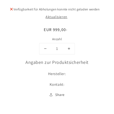
Verfügbarkeit für Abholungen konnte nicht geladen werden
Aktualisieren
Normaler
EUR 999,00-
Preis
Anzahl
Verringere
Erhöhe
die
die
Menge
Menge
Angaben zur Produktsicherheit
für
für
Montage
Montage
Hersteller:
Kontakt:
Share