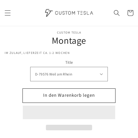
Direkt
zum
Inhalt
Warenko
oduktinformationen
CUSTOM TESLA
Montage
ringen
IM ZULAUF, LIEFERZEIT CA. 1-2 WOCHEN
Title
In den Warenkorb legen