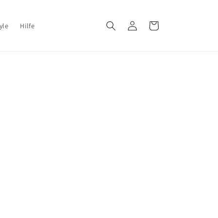
Einloggen
Warenkorb
yle
Hilfe