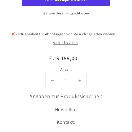
Weitere Bezahlmöglichkeiten
Verfügbarkeit für Abholungen konnte nicht geladen werden
Aktualisieren
Normaler
EUR 199,00-
Preis
Anzahl
Verringere
Erhöhe
die
die
Menge
Menge
Angaben zur Produktsicherheit
für
für
Umfang
Umfang
Hersteller:
Kontakt: