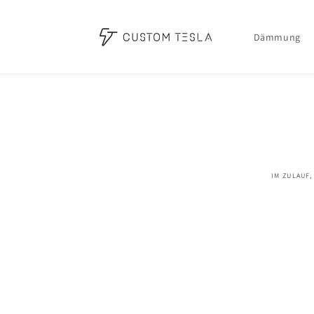
Direkt
zum
Inhalt
Dämmung
Zu
Produktinf
springen
IM ZULAUF,