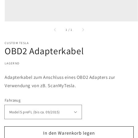
von
1
/
1
CUSTOM TESLA
OBD2 Adapterkabel
LAGERND
Adapterkabel zum Anschluss eines OBD2 Adapters zur
Verwendung von zB. ScanMyTesla.
Fahrzeug
In den Warenkorb legen