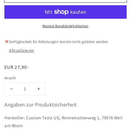
Weitere Bezahlmöglichkeiten
Verfügbarkeit für Abholungen konnte nicht geladen werden
Aktualisieren
Normaler
EUR 27,90-
Preis
Anzahl
Verringere
Erhöhe
die
die
Menge
Menge
Angaben zur Produktsicherheit
für
für
OBD2
OBD2
Hersteller: Custom Tesla UG, Rennemattenweg 1, 79576 Weil
Adapterkabel
Adapterkabel
am Rhein