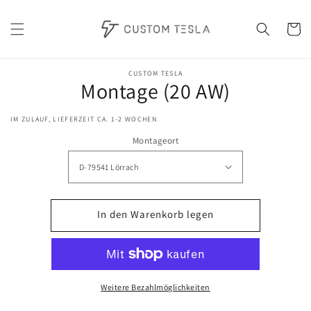
Direkt
zum
Inhalt
Warenko
oduktinformationen
CUSTOM TESLA
Montage (20 AW)
ringen
IM ZULAUF, LIEFERZEIT CA. 1-2 WOCHEN
Montageort
In den Warenkorb legen
Weitere Bezahlmöglichkeiten