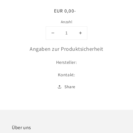
Normaler
EUR 0,00-
Preis
Anzahl
Verringere
Erhöhe
die
die
Menge
Menge
Angaben zur Produktsicherheit
für
für
Montage
Montage
Hersteller:
(20
(20
AW)
AW)
Kontakt:
Share
Über uns