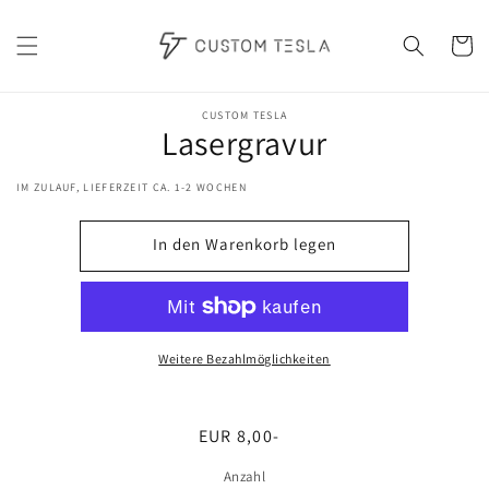
Direkt
zum
Inhalt
Warenko
oduktinformationen
CUSTOM TESLA
Lasergravur
ringen
IM ZULAUF, LIEFERZEIT CA. 1-2 WOCHEN
In den Warenkorb legen
Weitere Bezahlmöglichkeiten
Normaler
EUR 8,00-
Preis
Anzahl