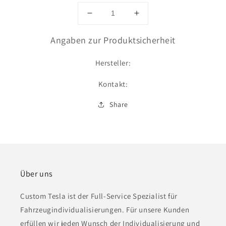
Verringere
Erhöhe
die
die
Menge
Menge
Angaben zur Produktsicherheit
für
für
Lasergravur
Lasergravur
Hersteller:
Kontakt:
Share
Über uns
Custom Tesla ist der Full-Service Spezialist für
Fahrzeugindividualisierungen. Für unsere Kunden
erfüllen wir jeden Wunsch der Individualisierung und