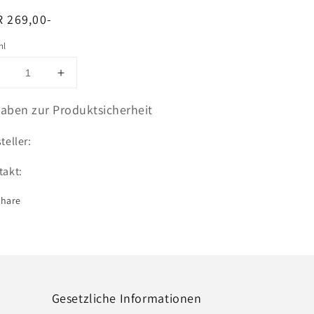
rmaler
 269,00-
is
hl
Verringere
Erhöhe
ie
die
Menge
Menge
aben zur Produktsicherheit
ür
für
Gummimatten
Gummimatten
teller:
Komplettset
Komplettset
takt:
Share
Gesetzliche Informationen