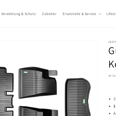
Veredelung & Schutz
Zubehör
Ersatzteile & Service
Lifest
2BEF
G
K
IM ZU
3
Dargestellte
1
Medien
in
A
Galerieansicht