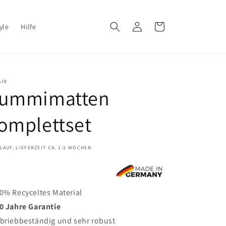
Einloggen
Warenkorb
yle
Hilfe
AIR
ummimatten
omplettset
LAUF, LIEFERZEIT CA. 1-2 WOCHEN
0% Recyceltes Material
0 Jahre Garantie
briebbeständig und sehr robust