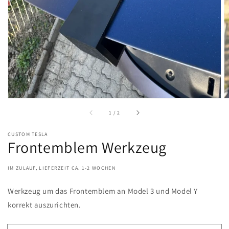
von
1
/
2
CUSTOM TESLA
Frontemblem Werkzeug
IM ZULAUF, LIEFERZEIT CA. 1-2 WOCHEN
Werkzeug um das Frontemblem an Model 3 und Model Y
korrekt auszurichten.