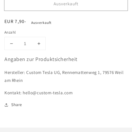
Ausverkauft
Normaler
EUR 7,90-
Ausverkauft
Preis
Anzahl
Verringere
Erhöhe
die
die
Menge
Menge
Angaben zur Produktsicherheit
für
für
Frontemblem
Frontemblem
Hersteller: Custom Tesla UG, Rennemattenweg 1, 79576 Weil
Werkzeug
Werkzeug
am Rhein
Kontakt: hello@custom-tesla.com
Share